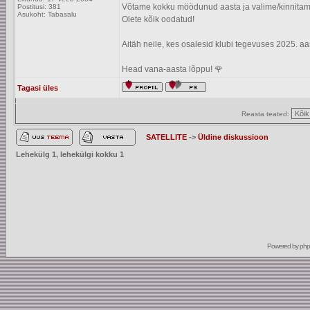
Võtame kokku möödunud aasta ja valime/kinnitam
Postitusi: 381
Asukoht: Tabasalu
Olete kõik oodatud!
Aitäh neile, kes osalesid klubi tegevuses 2025. aa
Head vana-aasta lõppu! 🌹
Tagasi üles
Reasta teated:
SATELLITE
->
Üldine diskussioon
Lehekülg
1
, lehekülgi kokku
1
Powered by
ph