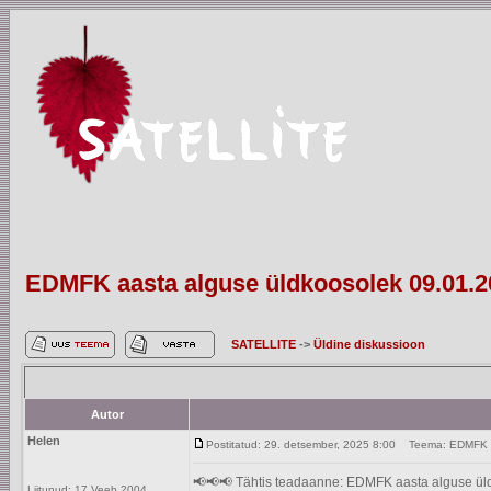
EDMFK aasta alguse üldkoosolek 09.01.2
SATELLITE
->
Üldine diskussioon
Autor
Helen
Postitatud: 29. detsember, 2025 8:00
Teema: EDMFK aa
📢📢📢 Tähtis teadaanne: EDMFK aasta alguse üldko
Liitunud: 17 Veeb 2004