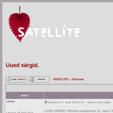
Uued särgid.
SATELLITE
->
Üritused
Autor
nlmda
Postitatud: 27. aprill, 2026 5:57
Teema: Uued särgid.
UUED SÄRGID! Tellimine avatud kuni 31. maini. Tel
Liitunud: 28 Sept 2015