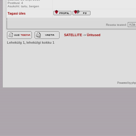
Postitusi: 4
Asukoht: tartu, bergen
Tagasi üles
Reasta teated:
SATELLITE
->
Üritused
Lehekülg
1
, lehekülgi kokku
1
Powered by
ph