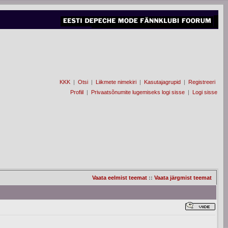
KKK
|
Otsi
|
Liikmete nimekiri
|
Kasutajagrupid
|
Registreeri
Profiil
|
Privaatsõnumite lugemiseks logi sisse
|
Logi sisse
Vaata eelmist teemat
::
Vaata järgmist teemat