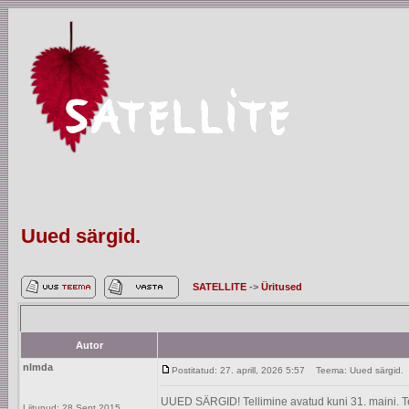
Uued särgid.
SATELLITE
->
Üritused
Autor
nlmda
Postitatud: 27. aprill, 2026 5:57
Teema: Uued särgid.
UUED SÄRGID! Tellimine avatud kuni 31. maini. Tel
Liitunud: 28 Sept 2015