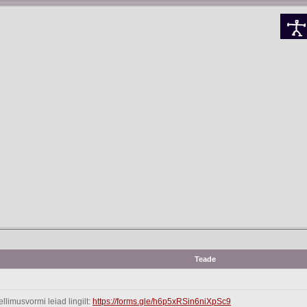
Teade
limusvormi leiad lingilt:
https://forms.gle/h6p5xRSin6niXpSc9