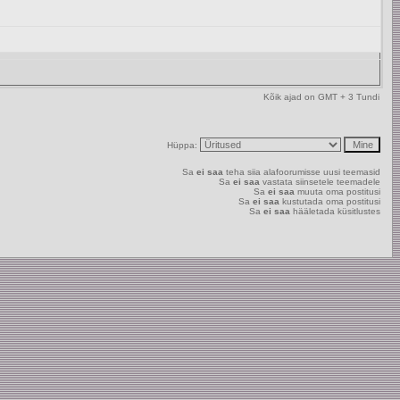
Kõik ajad on GMT + 3 Tundi
Hüppa:
Sa
ei saa
teha siia alafoorumisse uusi teemasid
Sa
ei saa
vastata siinsetele teemadele
Sa
ei saa
muuta oma postitusi
Sa
ei saa
kustutada oma postitusi
Sa
ei saa
hääletada küsitlustes