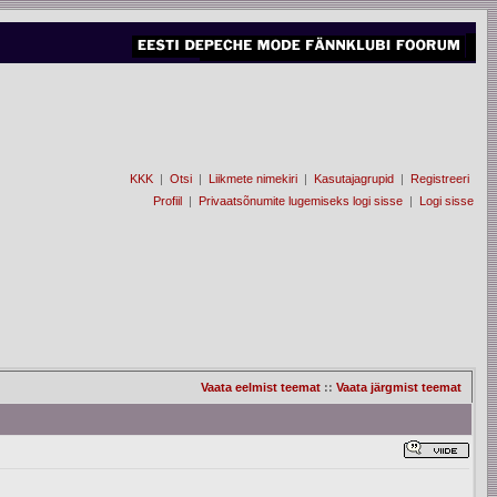
KKK
|
Otsi
|
Liikmete nimekiri
|
Kasutajagrupid
|
Registreeri
Profiil
|
Privaatsõnumite lugemiseks logi sisse
|
Logi sisse
Vaata eelmist teemat
::
Vaata järgmist teemat