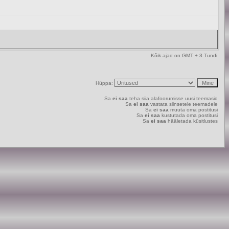
Kõik ajad on GMT + 3 Tundi
Hüppa:
Sa
ei saa
teha siia alafoorumisse uusi teemasid
Sa
ei saa
vastata siinsetele teemadele
Sa
ei saa
muuta oma postitusi
Sa
ei saa
kustutada oma postitusi
Sa
ei saa
hääletada küsitlustes