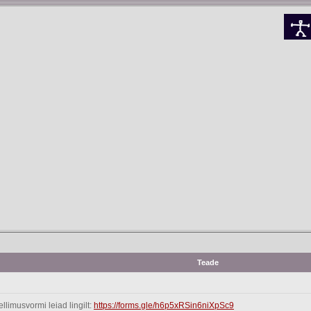
Teade
limusvormi leiad lingilt:
https://forms.gle/h6p5xRSin6niXpSc9