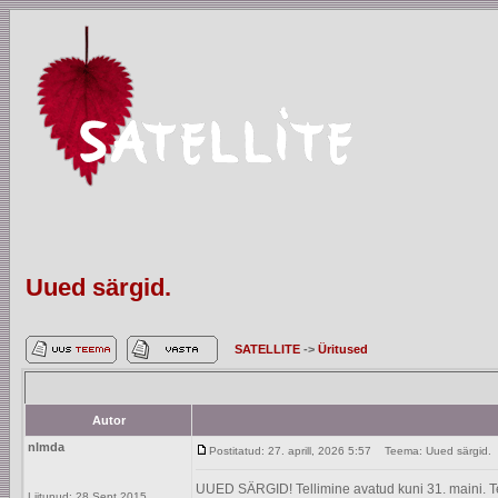
Uued särgid.
SATELLITE
->
Üritused
Autor
nlmda
Postitatud: 27. aprill, 2026 5:57
Teema: Uued särgid.
UUED SÄRGID! Tellimine avatud kuni 31. maini. Tel
Liitunud: 28 Sept 2015