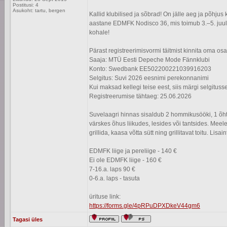
Postitusi: 4
Asukoht: tartu, bergen
Kallid klubilised ja sõbrad! On jälle aeg ja põhju
aastane EDMFK Nodisco 36, mis toimub 3.–5. juuli
kohale!
Pärast registreerimisvormi täitmist kinnita oma o
Saaja: MTÜ Eesti Depeche Mode Fännklubi
Konto: Swedbank EE502200221039916203
Selgitus: Suvi 2026 eesnimi perekonnanimi
Kui maksad kellegi teise eest, siis märgi selgituss
Registreerumise tähtaeg: 25.06.2026
Suvelaagri hinnas sisaldub 2 hommikusööki, 1 õh
värskes õhus liikudes, lesides või tantsides. Mee
grillida, kaasa võtta sütt ning grillitavat toitu. Lis
EDMFK liige ja pereliige - 140 €
Ei ole EDMFK liige - 160 €
7-16.a. laps 90 €
0-6.a. laps - tasuta
ürituse link:
https://forms.gle/4pRPuDPXDkeV44gm6
Tagasi üles