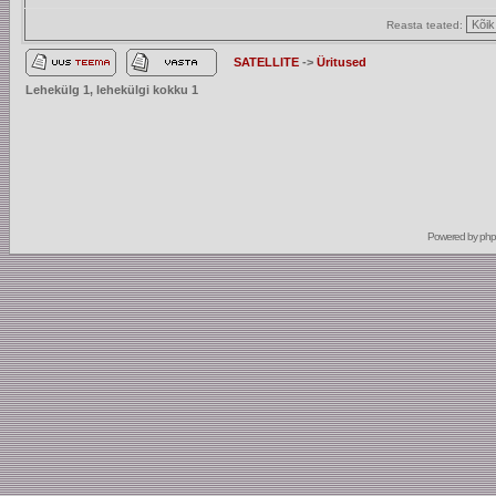
Reasta teated:
SATELLITE
->
Üritused
Lehekülg
1
, lehekülgi kokku
1
Powered by
ph