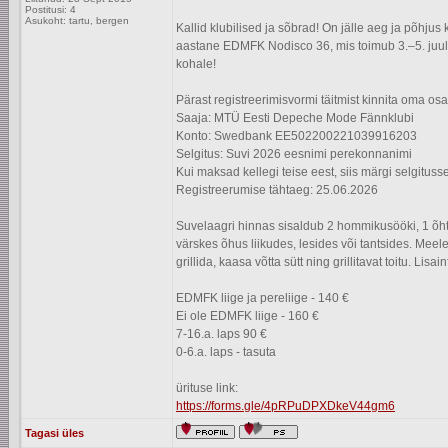
Postitusi: 4
Asukoht: tartu, bergen
Kallid klubilised ja sõbrad! On jälle aeg ja põhju
aastane EDMFK Nodisco 36, mis toimub 3.–5. juuli
kohale!
Pärast registreerimisvormi täitmist kinnita oma o
Saaja: MTÜ Eesti Depeche Mode Fännklubi
Konto: Swedbank EE502200221039916203
Selgitus: Suvi 2026 eesnimi perekonnanimi
Kui maksad kellegi teise eest, siis märgi selgituss
Registreerumise tähtaeg: 25.06.2026
Suvelaagri hinnas sisaldub 2 hommikusööki, 1 õh
värskes õhus liikudes, lesides või tantsides. Mee
grillida, kaasa võtta sütt ning grillitavat toitu. Lis
EDMFK liige ja pereliige - 140 €
Ei ole EDMFK liige - 160 €
7-16.a. laps 90 €
0-6.a. laps - tasuta
ürituse link:
https://forms.gle/4pRPuDPXDkeV44gm6
Tagasi üles