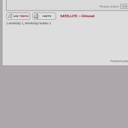
Reasta teated:
SATELLITE
->
Üritused
Lehekülg
1
, lehekülgi kokku
1
Powered by
ph