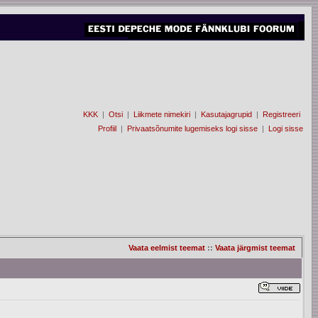
KKK
|
Otsi
|
Liikmete nimekiri
|
Kasutajagrupid
|
Registreeri
Profiil
|
Privaatsõnumite lugemiseks logi sisse
|
Logi sisse
Vaata eelmist teemat
::
Vaata järgmist teemat