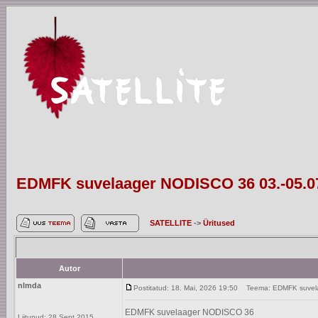
EDMFK suvelaager NODISCO 36 03.-05.0
SATELLITE
->
Üritused
Autor
nlmda
Postitatud: 18. Mai, 2026 19:50
Teema: EDMFK suvela
EDMFK suvelaager NODISCO 36
Liitunud: 28 Sept 2015