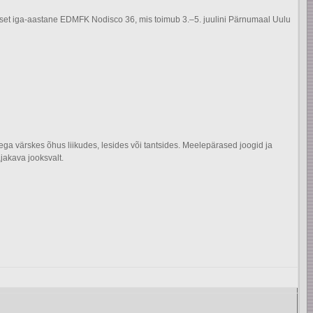
b aset iga-aastane EDMFK Nodisco 36, mis toimub 3.–5. juulini Pärnumaal Uulu
a värskes õhus liikudes, lesides või tantsides. Meelepärased joogid ja
ajakava jooksvalt.