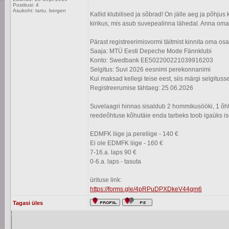
Postitusi: 4
Asukoht: tartu, bergen
Kallid klubilised ja sõbrad! On jälle aeg ja põhj
kirikus, mis asub suvepealinna lähedal. Anna oma 
Pärast registreerimisvormi täitmist kinnita oma o
Saaja: MTÜ Eesti Depeche Mode Fännklubi
Konto: Swedbank EE502200221039916203
Selgitus: Suvi 2026 eesnimi perekonnanimi
Kui maksad kellegi teise eest, siis märgi selgituss
Registreerumise tähtaeg: 25.06.2026
Suvelaagri hinnas sisaldub 2 hommikusööki, 1 õht
reedeõhtuse kõhutäie enda tarbeks toob igaüks ise k
EDMFK liige ja pereliige - 140 €
Ei ole EDMFK liige - 160 €
7-16.a. laps 90 €
0-6.a. laps - tasuta
ürituse link:
https://forms.gle/4pRPuDPXDkeV44gm6
Tagasi üles