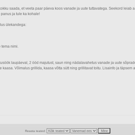
us kokku saada, et veeta paar päeva koos vanade ja uute tuttavatega. Seekord leia
panus ja tule ka kohale!
salus ülekandega:
e tema nimi.
usöök laupäeval, 2 ööd majutust, saun ning nädalavahetus vanade ja uute sõpradeg
aasa. Võimalus grillida, kaasa võtta sütt ning grillitavat toitu. Lisainfo ja täpsem 
Reasta teated: