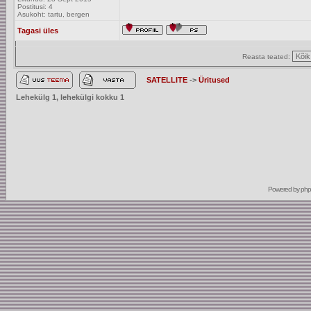
Postitusi: 4
Asukoht: tartu, bergen
Tagasi üles
Reasta teated:
SATELLITE
->
Üritused
Lehekülg
1
, lehekülgi kokku
1
Powered by
ph