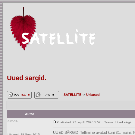
Uued särgid.
SATELLITE
->
Üritused
Autor
nlmda
Postitatud: 27. aprill, 2026 5:57
Teema: Uued särgid.
UUED SÄRGID! Tellimine avatud kuni 31. maini. Tel
Liitunud: 28 Sept 2015