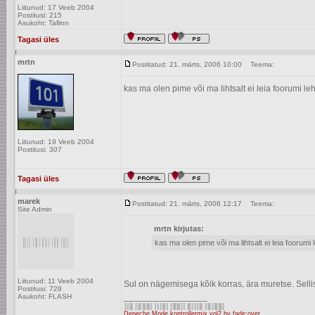
Liitunud: 17 Veeb 2004
Postitusi: 215
Asukoht: Tallinn
Tagasi üles
mrtn
Postitatud: 21. märts, 2006 10:00
Teema:
kas ma olen pime või ma lihtsalt ei leia foorumi le
Liitunud: 19 Veeb 2004
Postitusi: 307
Tagasi üles
marek
Postitatud: 21. märts, 2006 12:17
Teema:
Site Admin
mrtn kirjutas:
kas ma olen pime või ma lihtsalt ei leia foorumi l
Liitunud: 11 Veeb 2004
Sul on nägemisega kõik korras, ära muretse. Sellist 
Postitusi: 729
_________________
Asukoht: FLASH
Depeche Mode kontrollermix vol2 by fade:over