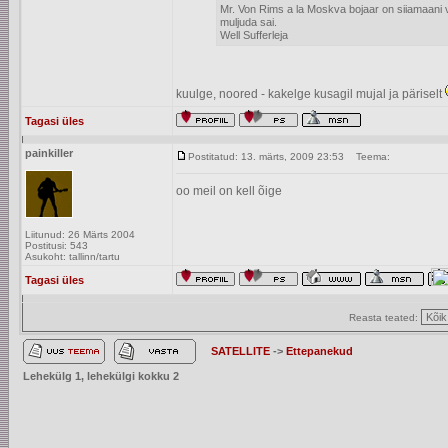
Mr. Von Rims a la Moskva bojaar on siiamaani v
muljuda sai.
Well Sufferleja
kuulge, noored - kakelge kusagil mujal ja päriselt
Tagasi üles
painkiller
Postitatud: 13. märts, 2009 23:53
Teema:
oo meil on kell õige
Liitunud: 26 Märts 2004
Postitusi: 543
Asukoht: tallinn/tartu
Tagasi üles
Reasta teated:
SATELLITE
->
Ettepanekud
Lehekülg
1
, lehekülgi kokku
2