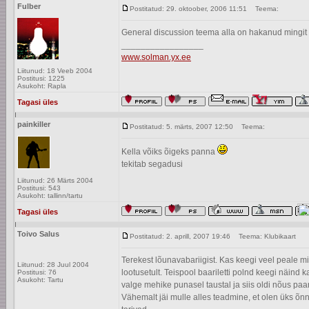
Fulber
Postitatud: 29. oktoober, 2006 11:51
Teema:
General discussion teema alla on hakanud mingit 
_________________
www.solman.yx.ee
Liitunud: 18 Veeb 2004
Postitusi: 1225
Asukoht: Rapla
Tagasi üles
painkiller
Postitatud: 5. märts, 2007 12:50
Teema:
Kella võiks õigeks panna
tekitab segadusi
Liitunud: 26 Märts 2004
Postitusi: 543
Asukoht: tallinn/tartu
Tagasi üles
Toivo Salus
Postitatud: 2. aprill, 2007 19:46
Teema: Klubikaart
Terekest lõunavabariigist. Kas keegi veel peale 
Liitunud: 28 Juul 2004
lootusetult. Teispool baariletti polnd keegi näin
Postitusi: 76
Asukoht: Tartu
valge mehike punasel taustal ja siis oldi nõus pa
Vähemalt jäi mulle alles teadmine, et olen üks õ