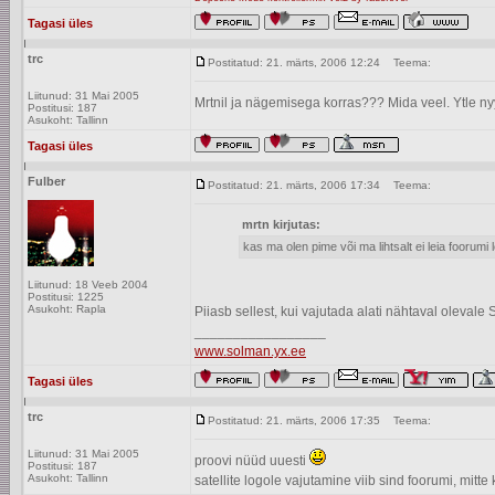
Tagasi üles
trc
Postitatud: 21. märts, 2006 12:24
Teema:
Liitunud: 31 Mai 2005
Mrtnil ja nägemisega korras??? Mida veel. Ytle nyy
Postitusi: 187
Asukoht: Tallinn
Tagasi üles
Fulber
Postitatud: 21. märts, 2006 17:34
Teema:
mrtn kirjutas:
kas ma olen pime või ma lihtsalt ei leia foorumi l
Liitunud: 18 Veeb 2004
Postitusi: 1225
Asukoht: Rapla
Piiasb sellest, kui vajutada alati nähtaval oleva
_________________
www.solman.yx.ee
Tagasi üles
trc
Postitatud: 21. märts, 2006 17:35
Teema:
Liitunud: 31 Mai 2005
proovi nüüd uuesti
Postitusi: 187
Asukoht: Tallinn
satellite logole vajutamine viib sind foorumi, mitte