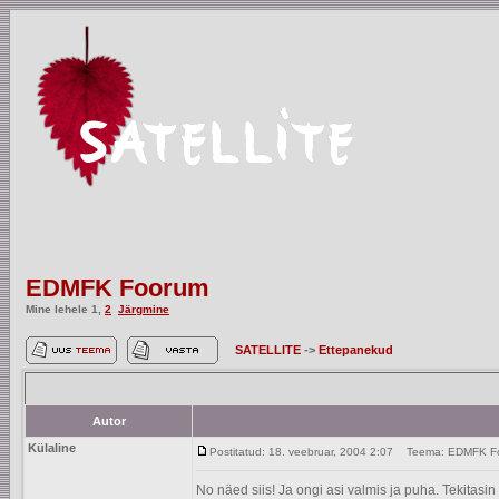
EDMFK Foorum
Mine lehele
1
,
2
Järgmine
SATELLITE
->
Ettepanekud
Autor
Külaline
Postitatud: 18. veebruar, 2004 2:07
Teema: EDMFK F
No näed siis! Ja ongi asi valmis ja puha. Tekitasi