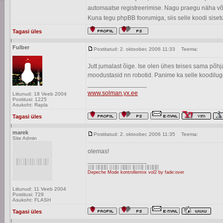
automaatse registreerimise. Nagu praegu näha või
Kuna tegu phpBB foorumiga, siis selle koodi sisetu
Tagasi üles
Fulber
Postitatud: 2. oktoober, 2006 11:33
Teema:
Jutt jumalast õige. Ise olen ühes teises sama põh
moodustasid nn robotid. Panime ka selle koodilug
_________________
www.solman.yx.ee
Liitunud: 18 Veeb 2004
Postitusi: 1225
Asukoht: Rapla
Tagasi üles
marek
Postitatud: 2. oktoober, 2006 11:35
Teema:
Site Admin
olemas!
_________________
Depeche Mode kontrollermix vol2 by fade:over
Liitunud: 11 Veeb 2004
Postitusi: 729
Asukoht: FLASH
Tagasi üles