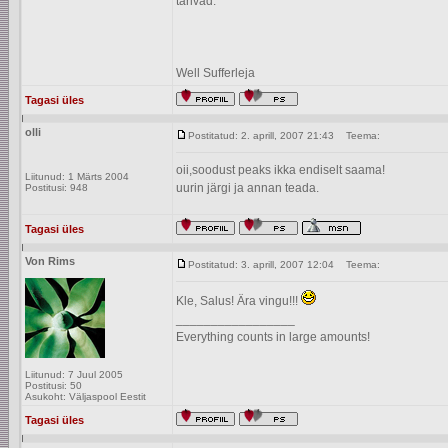
tarivad.
Well Sufferleja
Tagasi üles
olli
Postitatud: 2. aprill, 2007 21:43
Teema:
oii,soodust peaks ikka endiselt saama!
Liitunud: 1 Märts 2004
uurin järgi ja annan teada.
Postitusi: 948
Tagasi üles
Von Rims
Postitatud: 3. aprill, 2007 12:04
Teema:
Kle, Salus! Ära vingu!!!
_________________
Everything counts in large amounts!
Liitunud: 7 Juul 2005
Postitusi: 50
Asukoht: Väljaspool Eestit
Tagasi üles