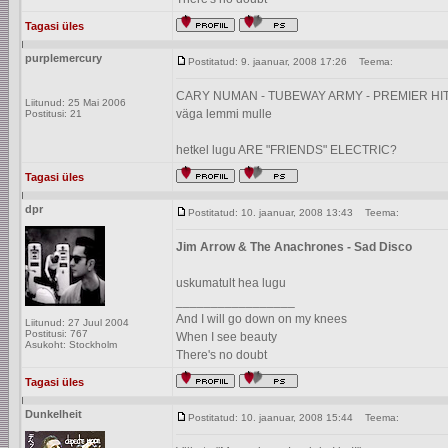
Tagasi üles
purplemercury
Postitatud: 9. jaanuar, 2008 17:26
Teema:
CARY NUMAN - TUBEWAY ARMY - PREMIER HI
Liitunud: 25 Mai 2006
väga lemmi mulle
Postitusi: 21
hetkel lugu ARE "FRIENDS" ELECTRIC?
Tagasi üles
dpr
Postitatud: 10. jaanuar, 2008 13:43
Teema:
Jim Arrow & The Anachrones - Sad Disco
uskumatult hea lugu
_________________
And I will go down on my knees
Liitunud: 27 Juul 2004
Postitusi: 767
When I see beauty
Asukoht: Stockholm
There's no doubt
Tagasi üles
Dunkelheit
Postitatud: 10. jaanuar, 2008 15:44
Teema: