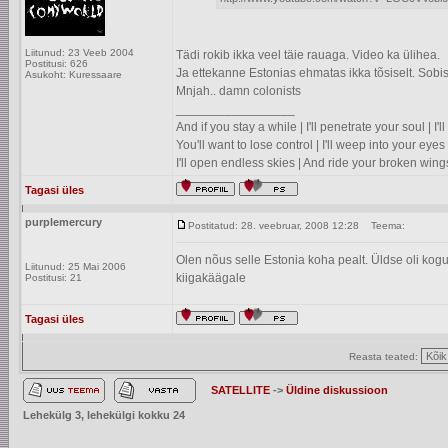
Liitunud: 23 Veeb 2004
Tädi rokib ikka veel täie rauaga. Video ka ülihea.
Postitusi: 626
Ja ettekanne Estonias ehmatas ikka tõsiselt. Sobis
Asukoht: Kuressaare
Mnjah.. damn colonists
_________________
And if you stay a while | I'll penetrate your soul | I
You'll want to lose control | I'll weep into your eyes 
I'll open endless skies | And ride your broken wing
Tagasi üles
purplemercury
Postitatud: 28. veebruar, 2008 12:28
Teema:
Olen nõus selle Estonia koha pealt. Üldse oli ko
Liitunud: 25 Mai 2006
kiigakäägale
Postitusi: 21
Tagasi üles
Reasta teated:
SATELLITE
->
Üldine diskussioon
Lehekülg
3
, lehekülgi kokku
24