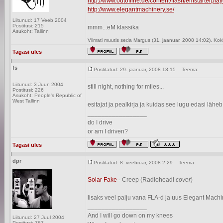
http://www.outofline.de/content/flash/emstarterplay
http://www.elegantmachinery.se/
Liitunud: 17 Veeb 2004
Postitusi: 215
mmm...eM klassika
Asukoht: Tallinn
Viimati muutis seda Margus (31. jaanuar, 2008 14:02). Ko
Tagasi üles
fs
Postitatud: 29. jaanuar, 2008 13:15
Teema:
Liitunud: 3 Juun 2004
still night, nothing for miles...
Postitusi: 226
Asukoht: People's Republic of
West Tallinn
esitajat ja pealkirja ja kuidas see lugu edasi läheb
_________________
do I drive
or am I driven?
Tagasi üles
dpr
Postitatud: 8. veebruar, 2008 2:29
Teema:
Solar Fake
- Creep (Radioheadi
cover
)
lisaks veel palju vana FLA-d ja uus Elegant Machin
_________________
And I will go down on my knees
Liitunud: 27 Juul 2004
Postitusi: 767