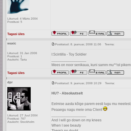
Liitunud: 4 Märts 2004
Postitusi: 5
Tagasi üles
waxic
Postitatud: 8. jaanuar, 2008 11:06
Teema:
Liitunud: 31 Jan 2006
I:Scintilla - Toy Soldier
Postitusi: 1
_________________
Asukoht: Tartu
Mees on noor senikaua, kuni samm mu**ist pikem
Tagasi üles
dpr
Postitatud: 9. jaanuar, 2008 10:29
Teema:
HU? - Absoluutselt
Eelmise aasta kõige parem eesti lugu mu meelest
Peaaegu nagu meie oma Client
_________________
Liitunud: 27 Juul 2004
Postitusi: 767
And I will go down on my knees
Asukoht: Stockholm
When I see beauty
There's no doubt