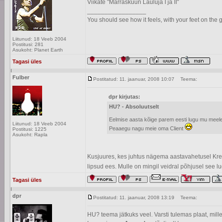
Viikate "Marraskuun Lauluja I ja II"
_________________
You should see how it feels, with your feet on the g
Liitunud: 18 Veeb 2004
Postitusi: 281
Asukoht: Planet Earth
Tagasi üles
Fulber
Postitatud: 11. jaanuar, 2008 10:07
Teema:
dpr kirjutas:
HU? - Absoluutselt
Eelmise aasta kõige parem eesti lugu mu meele
Liitunud: 18 Veeb 2004
Peaaegu nagu meie oma Client
Postitusi: 1225
Asukoht: Rapla
Kusjuures, kes juhtus nägema aastavahetusel Kreisi
lipsud ees. Mulle on mingil veidral põhjusel see 
Tagasi üles
dpr
Postitatud: 11. jaanuar, 2008 13:19
Teema:
HU? teema jätkuks veel. Varsti tulemas plaat, mill