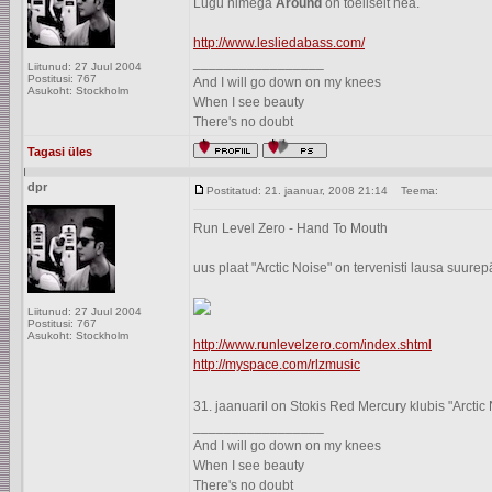
Lugu nimega
Around
on tõeliselt hea.
http://www.lesliedabass.com/
_________________
Liitunud: 27 Juul 2004
Postitusi: 767
And I will go down on my knees
Asukoht: Stockholm
When I see beauty
There's no doubt
Tagasi üles
dpr
Postitatud: 21. jaanuar, 2008 21:14
Teema:
Run Level Zero - Hand To Mouth
uus plaat "Arctic Noise" on tervenisti lausa suure
Liitunud: 27 Juul 2004
Postitusi: 767
Asukoht: Stockholm
http://www.runlevelzero.com/index.shtml
http://myspace.com/rlzmusic
31. jaanuaril on Stokis Red Mercury klubis "Arctic 
_________________
And I will go down on my knees
When I see beauty
There's no doubt