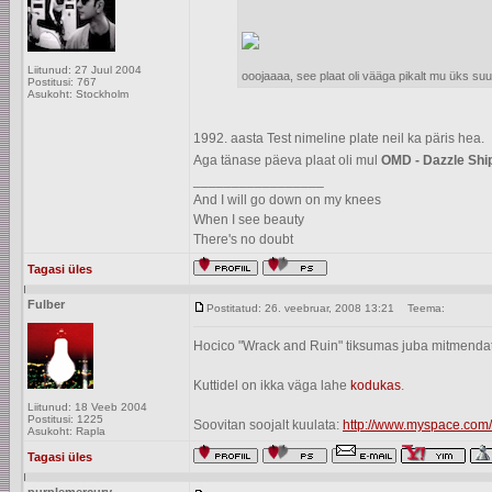
Liitunud: 27 Juul 2004
ooojaaaa, see plaat oli vääga pikalt mu üks su
Postitusi: 767
Asukoht: Stockholm
1992. aasta Test nimeline plate neil ka päris hea.
Aga tänase päeva plaat oli mul
OMD - Dazzle Shi
_________________
And I will go down on my knees
When I see beauty
There's no doubt
Tagasi üles
Fulber
Postitatud: 26. veebruar, 2008 13:21
Teema:
Hocico "Wrack and Ruin" tiksumas juba mitmendat 
Kuttidel on ikka väga lahe
kodukas
.
Liitunud: 18 Veeb 2004
Postitusi: 1225
Soovitan soojalt kuulata:
http://www.myspace.com
Asukoht: Rapla
Tagasi üles