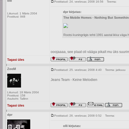
olli
Postitatud: 24. veebruar, 2008 16:56
Teema:
dpr kirjutas:
Liitunud: 1 Märts 2004
Postitusi: 948
The Mobile Homes - Nothing But Somethi
Rootsi kuningriigis tehti 1991 aastal ikka väg
ooojaaaa, see plaat oli vääga pikalt mu üks suur
Tagasi üles
ZooM
Postitatud: 25. veebruar, 2008 4:40
Teema: jatkuuu
Jeans Team - Keine Melodien
Liitunud: 18 Märts 2004
Postitusi: 158
Asukoht: Tallinn
Tagasi üles
dpr
Postitatud: 26. veebruar, 2008 0:52
Teema:
olli kirjutas: