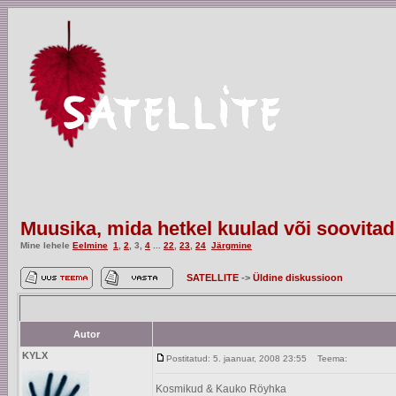
Muusika, mida hetkel kuulad või soovitad
Mine lehele
Eelmine
1
,
2
,
3
,
4
...
22
,
23
,
24
Järgmine
SATELLITE
->
Üldine diskussioon
Autor
KYLX
Postitatud: 5. jaanuar, 2008 23:55
Teema:
Kosmikud & Kauko Röyhka