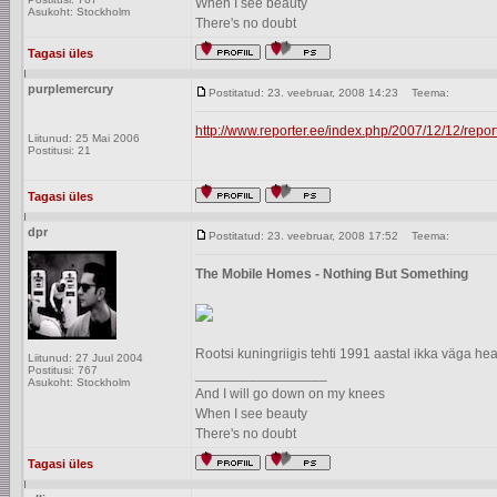
When I see beauty
Asukoht: Stockholm
There's no doubt
Tagasi üles
purplemercury
Postitatud: 23. veebruar, 2008 14:23
Teema:
http://www.reporter.ee/index.php/2007/12/12/report
Liitunud: 25 Mai 2006
Postitusi: 21
Tagasi üles
dpr
Postitatud: 23. veebruar, 2008 17:52
Teema:
The Mobile Homes - Nothing But Something
Rootsi kuningriigis tehti 1991 aastal ikka väga h
Liitunud: 27 Juul 2004
Postitusi: 767
_________________
Asukoht: Stockholm
And I will go down on my knees
When I see beauty
There's no doubt
Tagasi üles