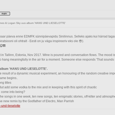
nes & Logan Sky uus album 'HANS UND LIESELOTTE'
 paar päeva enne EDMFK sünnipäevapidu Sinilinnus. Selleks ajaks kui härrad tagasi
atsiooni oli ohtralt - Eesti on ju väga inspireeriv eks ole 😎).
🎧🎹
t in Tallinn, Estonia, Nov 2017. Wine is poured and conversation flows. The mood is 
ng meaningfully in the air for a moment. Someone else responds 'That sounds like th
w album 'HANS UND LIESELOTTE'.
he result of a dynamic musical experiment, an honouring of the random creative imp
game begins..
ng titles
ut add some vodka to the mix and in keeping with this spirit of chaotic
to come into being?
e songs in one week, ten new songs, ten enigmatic stories, off-kilter and atmospheri
e new remix by the Godfather of Electro, Man Parrish
und-lieselotte