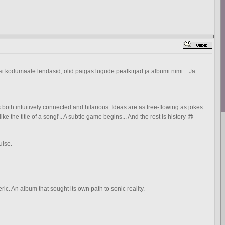
 kodumaale lendasid, olid paigas lugude pealkirjad ja albumi nimi... Ja
both intuitively connected and hilarious. Ideas are as free-flowing as jokes.
e title of a song!'.. A subtle game begins... And the rest is history 😎
ulse.
c. An album that sought its own path to sonic reality.