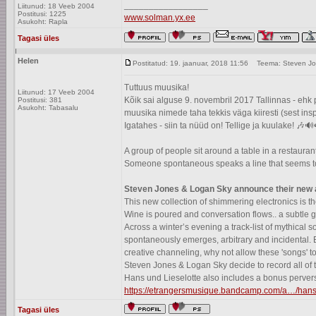
_________________
Liitunud: 18 Veeb 2004
Postitusi: 1225
www.solman.yx.ee
Asukoht: Rapla
Tagasi üles
Helen
Postitatud: 19. jaanuar, 2018 11:56
Teema: Steven Jo
Tuttuus muusika!
Liitunud: 17 Veeb 2004
Kõik sai alguse 9. novembril 2017 Tallinnas - ehk
Postitusi: 381
Asukoht: Tabasalu
muusika nimede taha tekkis väga kiiresti (sest inspir
Igatahes - siin ta nüüd on! Tellige ja kuulake! 🎶
A group of people sit around a table in a restauran
Someone spontaneous speaks a line that seems to ha
Steven Jones & Logan Sky announce their ne
This new collection of shimmering electronics is t
Wine is poured and conversation flows.. a subtle 
Across a winter’s evening a track-list of mythical so
spontaneously emerges, arbitrary and incidental. B
creative channeling, why not allow these 'songs' 
Steven Jones & Logan Sky decide to record all of th
Hans und Lieselotte also includes a bonus pervers
https://etrangersmusique.bandcamp.com/a…/hans-
Tagasi üles