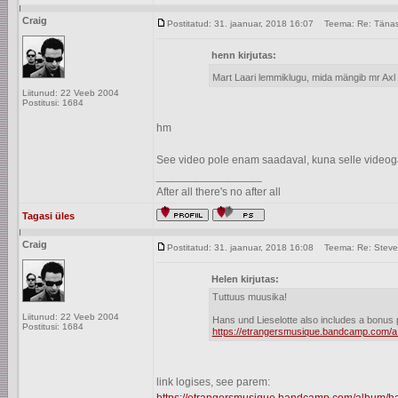
Craig
Postitatud: 31. jaanuar, 2018 16:07
Teema: Re: Tänase
henn kirjutas:
Mart Laari lemmiklugu, mida mängib mr Axl 
Liitunud: 22 Veeb 2004
Postitusi: 1684
hm
See video pole enam saadaval, kuna selle videoga
_________________
After all there's no after all
Tagasi üles
Craig
Postitatud: 31. jaanuar, 2018 16:08
Teema: Re: Steve
Helen kirjutas:
Tuttuus muusika!
Liitunud: 22 Veeb 2004
Hans und Lieselotte also includes a bonus 
Postitusi: 1684
https://etrangersmusique.bandcamp.com/a…
link logises, see parem: