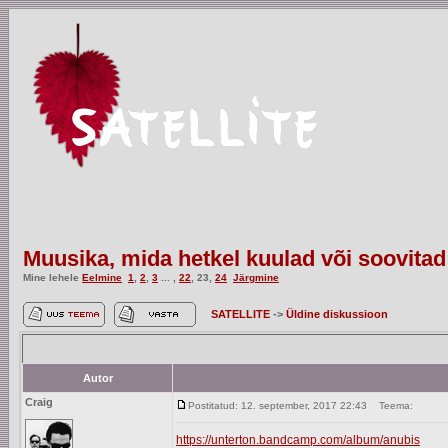
Muusika, mida hetkel kuulad või soovitad
Mine lehele
Eelmine
1
,
2
,
3
... ,
22
,
23
,
24
Järgmine
SATELLITE
->
Üldine diskussioon
Autor
Craig
Postitatud: 12. september, 2017 22:43
Teema:
https://unterton.bandcamp.com/album/anubis