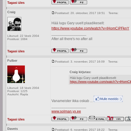
Tagasi üles
Craig
Postitatud: 20. oktoober, 2017 19:51
Teema:
Hää lugu Gary uuelt plaadikeselt:
https://www.youtube.com/watch?v=lHomCiPFknY
_________________
Liitunud: 22 Veeb 2004
After all there's no after all
Postitusi: 1684
Tagasi üles
Fulber
Postitatud: 3. november, 2017 16:09
Teema:
Craig kirjutas:
Hää lugu Gary uuelt plaadikeselt:
https://www.youtube.com/watch?v=lHomC
Liitunud: 18 Veeb 2004
Postitusi: 1225
Asukoht: Rapla
Vanameister ikka oskab ...
_________________
www.solman.yx.ee
Tagasi üles
Davets
Postitatud: 6. november, 2017 18:22
Teema: