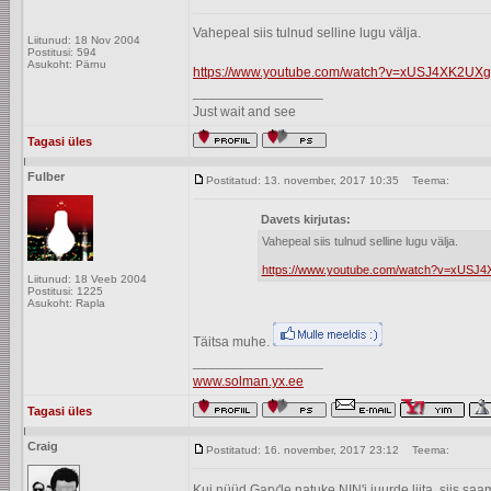
Vahepeal siis tulnud selline lugu välja.
Liitunud: 18 Nov 2004
Postitusi: 594
Asukoht: Pärnu
https://www.youtube.com/watch?v=xUSJ4XK2UXg
_________________
Just wait and see
Tagasi üles
Fulber
Postitatud: 13. november, 2017 10:35
Teema:
Davets kirjutas:
Vahepeal siis tulnud selline lugu välja.
https://www.youtube.com/watch?v=xUSJ4
Liitunud: 18 Veeb 2004
Postitusi: 1225
Asukoht: Rapla
Täitsa muhe.
_________________
www.solman.yx.ee
Tagasi üles
Craig
Postitatud: 16. november, 2017 23:12
Teema:
Kui nüüd Gary'le natuke NIN'i juurde liita, siis sa