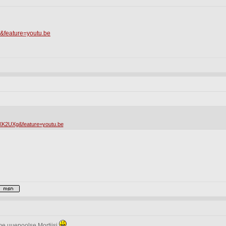
&feature=youtu.be
XK2UXg&feature=youtu.be
ame uuepoolse Mortiisi