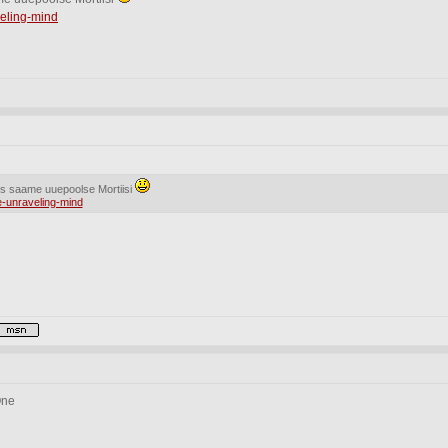
veling-mind
siis saame uuepoolse Mortiisi
e-unraveling-mind
One