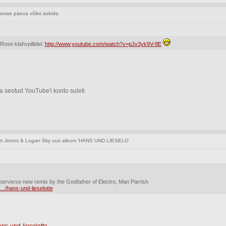
sse päeva võiks sobida
Rose klahvpillidel:
http://www.youtube.com/watch?v=pJv3yk9V-8E
 seotud YouTube'i konto suleti.
n Jones & Logan Sky uus album 'HANS UND LIESELO
perverse new remix by the Godfather of Electro, Man Parrish
/hans-und-lieselotte