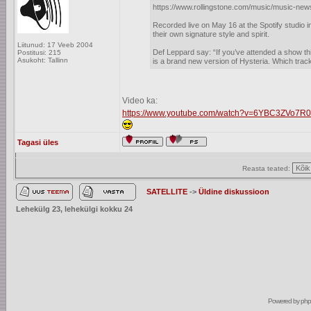
https://www.rollingstone.com/music/music-ne
Recorded live on May 16 at the Spotify studio 
their own signature style and spirit.
Liitunud: 17 Veeb 2004
Def Leppard say: “If you’ve attended a show 
Postitusi: 215
Asukoht: Tallinn
is a brand new version of Hysteria. Which track
Video ka:
https://www.youtube.com/watch?v=6YBC3ZVo7R0
Tagasi üles
Reasta teated:
SATELLITE
->
Üldine diskussioon
Lehekülg
23
, lehekülgi kokku
24
Powered by
ph