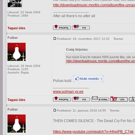
http://downloadmusic.mortiis.com/album/the-unra
_________________
Liitunud: 22 Veeb 2004
Postitusi: 1684
After all there's no after all
Tagasi üles
Fulber
Postitatud: 18. november, 2017 12:22
Teema:
Craig kirjutas:
Kui nüüd Gary'le natuke NIN'i juurde liita, siis
http://downloadmusic.mortiis.com/album/the-un
Liitunud: 18 Veeb 2004
Postitusi: 1225
Asukoht: Rapla
Puhas kuld.
_________________
www.solman.yx.ee
Tagasi üles
Fulber
Postitatud: 11. jaanuar, 2018 14:55
Teema:
THEN COMES SILENCE - The Dead Cry For No 
https://www.youtube.com/watch?v=HhpiPB_C7gk