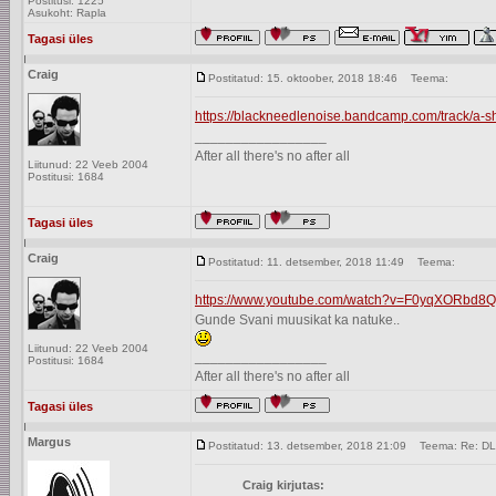
Postitusi: 1225
Asukoht: Rapla
Tagasi üles
Craig
Postitatud: 15. oktoober, 2018 18:46
Teema:
https://blackneedlenoise.bandcamp.com/track/a-sh
_________________
After all there's no after all
Liitunud: 22 Veeb 2004
Postitusi: 1684
Tagasi üles
Craig
Postitatud: 11. detsember, 2018 11:49
Teema:
https://www.youtube.com/watch?v=F0yqXORbd8Q
Gunde Svani muusikat ka natuke..
Liitunud: 22 Veeb 2004
_________________
Postitusi: 1684
After all there's no after all
Tagasi üles
Margus
Postitatud: 13. detsember, 2018 21:09
Teema: Re: D
Craig kirjutas: