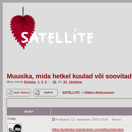
Muusika, mida hetkel kuulad või soovitad
Mine lehele
Eelmine
1
,
2
,
3
... ,
22
,
23
,
24
Järgmine
SATELLITE
->
Üldine diskussioon
Autor
Craig
Postitatud: 12. september, 2017 22:43
Teema:
https://unterton.bandcamp.com/album/anubis