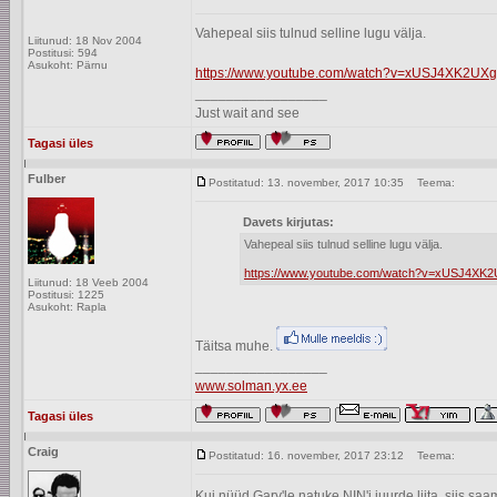
Vahepeal siis tulnud selline lugu välja.
Liitunud: 18 Nov 2004
Postitusi: 594
Asukoht: Pärnu
https://www.youtube.com/watch?v=xUSJ4XK2UXg
_________________
Just wait and see
Tagasi üles
Fulber
Postitatud: 13. november, 2017 10:35
Teema:
Davets kirjutas:
Vahepeal siis tulnud selline lugu välja.
https://www.youtube.com/watch?v=xUSJ4XK2
Liitunud: 18 Veeb 2004
Postitusi: 1225
Asukoht: Rapla
Täitsa muhe.
_________________
www.solman.yx.ee
Tagasi üles
Craig
Postitatud: 16. november, 2017 23:12
Teema:
Kui nüüd Gary'le natuke NIN'i juurde liita, siis sa