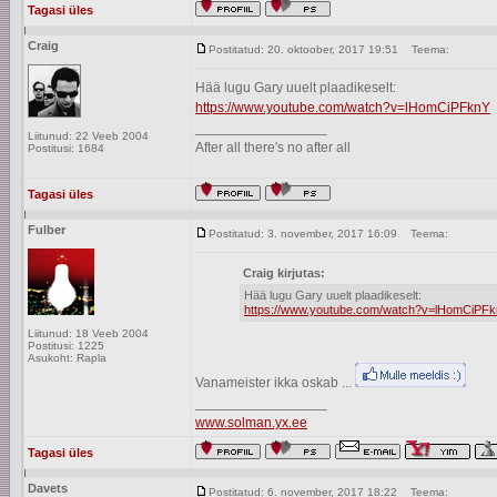
Tagasi üles
Craig
Postitatud: 20. oktoober, 2017 19:51
Teema:
Hää lugu Gary uuelt plaadikeselt:
https://www.youtube.com/watch?v=lHomCiPFknY
_________________
Liitunud: 22 Veeb 2004
After all there's no after all
Postitusi: 1684
Tagasi üles
Fulber
Postitatud: 3. november, 2017 16:09
Teema:
Craig kirjutas:
Hää lugu Gary uuelt plaadikeselt:
https://www.youtube.com/watch?v=lHomCiPF
Liitunud: 18 Veeb 2004
Postitusi: 1225
Asukoht: Rapla
Vanameister ikka oskab ...
_________________
www.solman.yx.ee
Tagasi üles
Davets
Postitatud: 6. november, 2017 18:22
Teema: