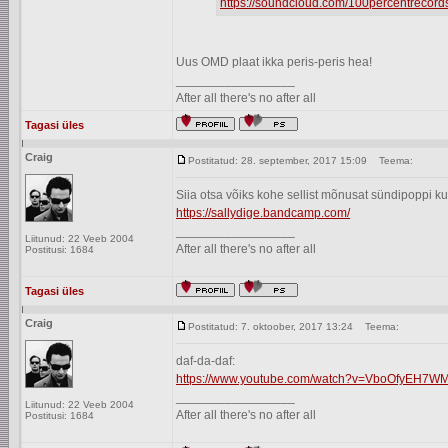
https://soundcloud.com/100percentrecor
Uus OMD plaat ikka peris-peris hea!
_________________
After all there's no after all
Tagasi üles
Craig
Postitatud: 28. september, 2017 15:09
Teema:
Siia otsa võiks kohe sellist mõnusat sündipoppi ku
https://sallydige.bandcamp.com/
_________________
Liitunud: 22 Veeb 2004
After all there's no after all
Postitusi: 1684
Tagasi üles
Craig
Postitatud: 7. oktoober, 2017 13:24
Teema:
daf-da-daf:
https://www.youtube.com/watch?v=VboOfyEH7W
_________________
Liitunud: 22 Veeb 2004
After all there's no after all
Postitusi: 1684