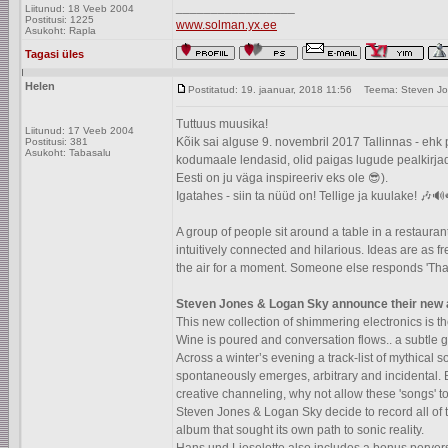
_________________
Liitunud: 18 Veeb 2004
Postitusi: 1225
www.solman.yx.ee
Asukoht: Rapla
Tagasi üles
Helen
Postitatud: 19. jaanuar, 2018 11:56
Teema: Steven Jo
Tuttuus muusika!
Liitunud: 17 Veeb 2004
Kõik sai alguse 9. novembril 2017 Tallinnas - eh
Postitusi: 381
Asukoht: Tabasalu
kodumaale lendasid, olid paigas lugude pealkirjad j
Eesti on ju väga inspireeriv eks ole 😎).
Igatahes - siin ta nüüd on! Tellige ja kuulake! 🎶
A group of people sit around a table in a restaura
intuitively connected and hilarious. Ideas are as
the air for a moment. Someone else responds 'That so
Steven Jones & Logan Sky announce their ne
This new collection of shimmering electronics is t
Wine is poured and conversation flows.. a subtle 
Across a winter’s evening a track-list of mythical so
spontaneously emerges, arbitrary and incidental. B
creative channeling, why not allow these 'songs' 
Steven Jones & Logan Sky decide to record all of t
album that sought its own path to sonic reality.