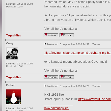
Recorded live on May 16 at the Spotify studio in 
Liitunud: 22 Veeb 2004
their own signature style and spirit.
Postitusi: 1684
Def Leppard say: “If you’ve attended a show this
a brand new version of Hysteria. Which track is you
_________________
After all there's no after all
Tagasi üles
Craig
Postitatud: 3. september, 2018 14:51
Teema:
https://rezinunts.bandcamp.com/track/hang-my-h
kohe kangesti meenutab see algus Cover me'd
Liitunud: 22 Veeb 2004
_________________
Postitusi: 1684
After all there's no after all
Tagasi üles
Fulber
Postitatud: 6. september, 2018 14:20
Teema:
INXS 1991 live
Otsast lõpuni puhas kuld:
https://www.youtube.c
_________________
www.solman.yx.ee
Liitunud: 18 Veeb 2004