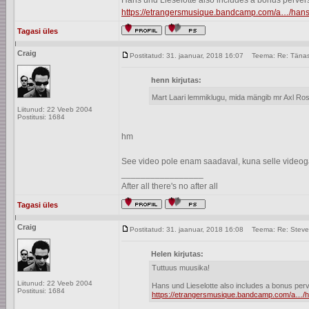
Hans und Lieselotte also includes a bonus pervers
https://etrangersmusique.bandcamp.com/a…/hans-
Tagasi üles
Craig
Postitatud: 31. jaanuar, 2018 16:07
Teema: Re: Tänase
henn kirjutas:
Mart Laari lemmiklugu, mida mängib mr Axl Rose
Liitunud: 22 Veeb 2004
Postitusi: 1684
hm
See video pole enam saadaval, kuna selle videoga
_________________
After all there's no after all
Tagasi üles
Craig
Postitatud: 31. jaanuar, 2018 16:08
Teema: Re: Steve
Helen kirjutas:
Tuttuus muusika!
Liitunud: 22 Veeb 2004
Hans und Lieselotte also includes a bonus per
Postitusi: 1684
https://etrangersmusique.bandcamp.com/a…/ha