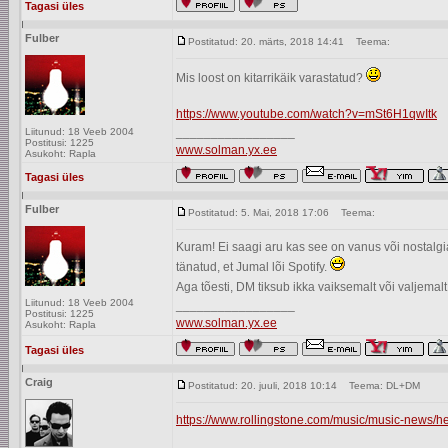
Tagasi üles
Fulber
Postitatud: 20. märts, 2018 14:41
Teema:
Mis loost on kitarrikäik varastatud?
https://www.youtube.com/watch?v=mSt6H1qwItk
_________________
Liitunud: 18 Veeb 2004
Postitusi: 1225
www.solman.yx.ee
Asukoht: Rapla
Tagasi üles
Fulber
Postitatud: 5. Mai, 2018 17:06
Teema:
Kuram! Ei saagi aru kas see on vanus või nostalg
tänatud, et Jumal lõi Spotify.
Aga tõesti, DM tiksub ikka vaiksemalt või valjemalt
Liitunud: 18 Veeb 2004
_________________
Postitusi: 1225
www.solman.yx.ee
Asukoht: Rapla
Tagasi üles
Craig
Postitatud: 20. juuli, 2018 10:14
Teema: DL+DM
https://www.rollingstone.com/music/music-news/