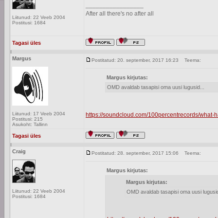
_________________
After all there's no after all
Liitunud: 22 Veeb 2004
Postitusi: 1684
Tagasi üles
Margus
Postitatud: 20. september, 2017 16:23
Teema:
Margus kirjutas:
OMD avaldab tasapisi oma uusi lugusid...
Liitunud: 17 Veeb 2004
https://soundcloud.com/100percentrecords/what
Postitusi: 215
Asukoht: Tallinn
Tagasi üles
Craig
Postitatud: 28. september, 2017 15:06
Teema:
Margus kirjutas:
Margus kirjutas:
Liitunud: 22 Veeb 2004
OMD avaldab tasapisi oma uusi lugusid
Postitusi: 1684