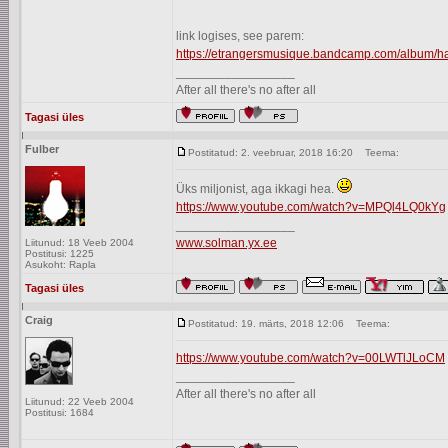
link logises, see parem:
https://etrangersmusique.bandcamp.com/album/ha
_________________
After all there's no after all
Tagasi üles
Fulber
Postitatud: 2. veebruar, 2018 16:20
Teema:
Üks miljonist, aga ikkagi hea.
https://www.youtube.com/watch?v=MPQl4LQ0kYg
_________________
www.solman.yx.ee
Liitunud: 18 Veeb 2004
Postitusi: 1225
Asukoht: Rapla
Tagasi üles
Craig
Postitatud: 19. märts, 2018 12:06
Teema:
https://www.youtube.com/watch?v=00LWTlJLoCM
_________________
After all there's no after all
Liitunud: 22 Veeb 2004
Postitusi: 1684