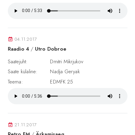
04.11.2017
Raadio 4
/
Utro Dobroe
Saatejuht:
Dmitri Mikrjukov
Saate külaline:
Nadja Geryak
Teema:
EDMFK 25
21.11.2017
Retro FM
/
Ärkamisaeg