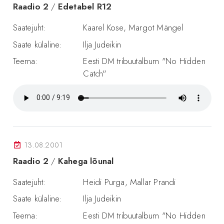
Raadio 2
/
Edetabel R12
Saatejuht:
Kaarel Kose, Margot Mängel
Saate külaline:
Ilja Judeikin
Teema:
Eesti DM tribuutalbum "No Hidden
Catch"
13.08.2001
Raadio 2
/
Kahega lõunal
Saatejuht:
Heidi Purga, Mallar Prandi
Saate külaline:
Ilja Judeikin
Teema:
Eesti DM tribuutalbum "No Hidden