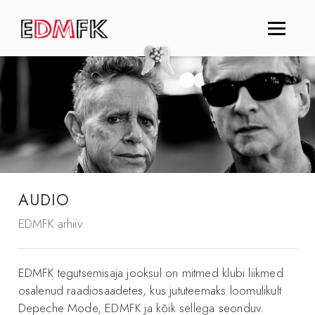
AUDIO
EDMFK arhiiv
EDMFK tegutsemisaja jooksul on mitmed klubi liikmed
osalenud raadiosaadetes, kus jututeemaks loomulikult
Depeche Mode, EDMFK ja kõik sellega seonduv.