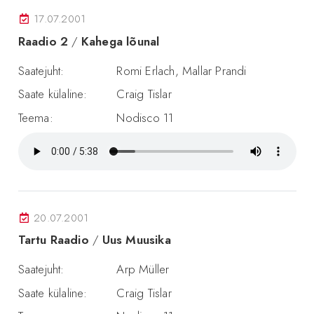
17.07.2001
Raadio 2
/
Kahega lõunal
Saatejuht:
Romi Erlach, Mallar Prandi
Saate külaline:
Craig Tislar
Teema:
Nodisco 11
20.07.2001
Tartu Raadio
/
Uus Muusika
Saatejuht:
Arp Müller
Saate külaline:
Craig Tislar