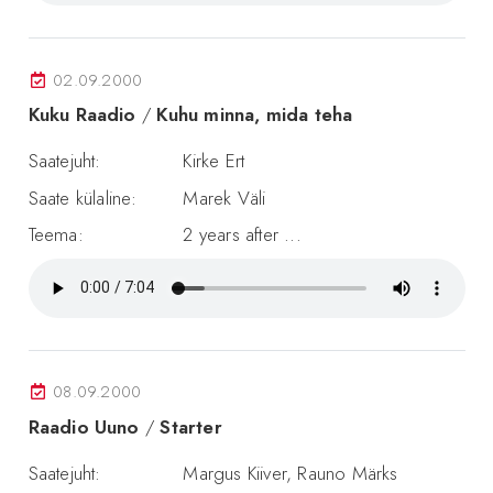
02.09.2000
Kuku Raadio
/
Kuhu minna, mida teha
Saatejuht:
Kirke Ert
Saate külaline:
Marek Väli
Teema:
2 years after ...
08.09.2000
Raadio Uuno
/
Starter
Saatejuht:
Margus Kiiver, Rauno Märks