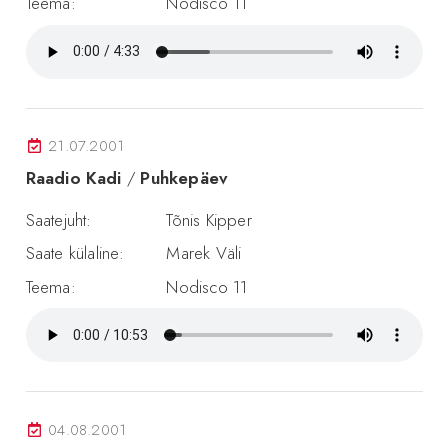
Teema:
Nodisco 11
21.07.2001
Raadio Kadi
/
Puhkepäev
Saatejuht:
Tõnis Kipper
Saate külaline:
Marek Väli
Teema:
Nodisco 11
04.08.2001