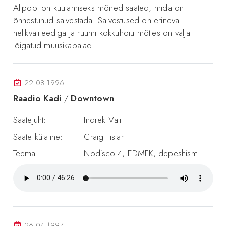
Allpool on kuulamiseks mõned saated, mida on
õnnestunud salvestada. Salvestused on erineva
helikvaliteediga ja ruumi kokkuhoiu mõttes on välja
lõigatud muusikapalad.
22.08.1996
Raadio Kadi
/
Downtown
Saatejuht:
Indrek Väli
Saate külaline:
Craig Tislar
Teema:
Nodisco 4, EDMFK, depeshism
26.04.1997