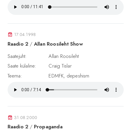
17.04.1998
Raadio 2
/
Allan Roosileht Show
Saatejuht:
Allan Roosileht
Saate külaline:
Craig Tislar
Teema:
EDMFK, depeshism
31.08.2000
Raadio 2
/
Propaganda