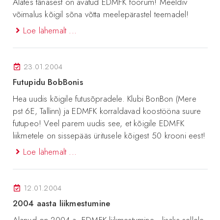
Alates tänasest on avatud EDMFK foorum! Meeldiv
võimalus kõigil sõna võtta meelepärastel teemadel!
Loe lähemalt ...
23.01.2004
Futupidu BobBonis
Hea uudis kõigile futusõpradele. Klubi BonBon (Mere
pst 6E, Tallinn) ja EDMFK korraldavad koostööna suure
futupeo! Veel parem uudis see, et kõigile EDMFK
liikmetele on sissepääs üritusele kõigest 50 krooni eest!
Loe lähemalt ...
12.01.2004
2004 aasta liikmestumine
Alanud on 2004.a. EDMFK liikmestumine , lisaks sellele