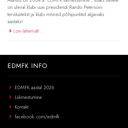
on üleval klubi uue presidendi Rando Petersoni
tervitustekst ja klubi mõned põhipunktid algavaks
aastaks!
Loe lähemalt ...
EDMFK INFO
EDMFK aastal 2026
Liikmestumine
Kontakt
facebook.com/edmfk