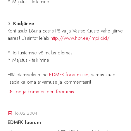
* Majutus - telkimine
3.
Kiidjärve
Koht asub Lõuna-Eestis Põlva ja Vastse-Kuuste vahel järve
ääres! Lisainfot leiab
http://www.hot.ee/lmpildid/
* Toitlustamise võimalus olemas
* Majutus - telkimine
Hääletamiseks mine
EDMFK foorumisse
, samas saad
lisada ka oma arvamuse ja kommentaari!
Loe ja kommenteeri foorumis ...
16.02.2004
EDMFK foorum