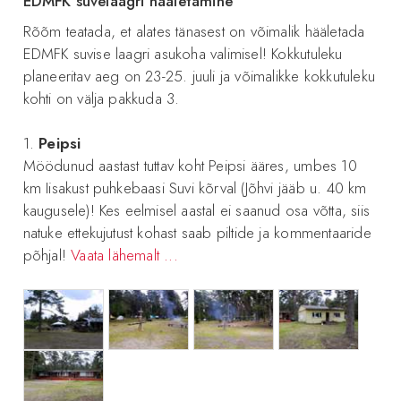
EDMFK suvelaagri hääletamine
Rõõm teatada, et alates tänasest on võimalik hääletada
EDMFK suvise laagri asukoha valimisel! Kokkutuleku
planeeritav aeg on 23-25. juuli ja võimalikke kokkutuleku
kohti on välja pakkuda 3.
1.
Peipsi
Möödunud aastast tuttav koht Peipsi ääres, umbes 10
km Iisakust puhkebaasi Suvi kõrval (Jõhvi jääb u. 40 km
kaugusele)! Kes eelmisel aastal ei saanud osa võtta, siis
natuke ettekujutust kohast saab piltide ja kommentaaride
põhjal!
Vaata lähemalt ...