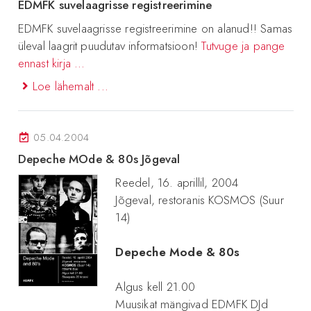
EDMFK suvelaagrisse registreerimine
EDMFK suvelaagrisse registreerimine on alanud!! Samas
üleval laagrit puudutav informatsioon!
Tutvuge ja pange
ennast kirja ...
Loe lähemalt ...
05.04.2004
Depeche MOde & 80s Jõgeval
Reedel, 16. aprillil, 2004
Jõgeval, restoranis KOSMOS (Suur
14)
Depeche Mode & 80s
Algus kell 21.00
Muusikat mängivad EDMFK DJd