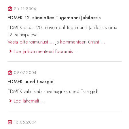
26.11.2004
EDMFK 12. sünnipäev Tugamanni Jahilossis
EDMFK pidas 20. novembril Tugamanni Jahilossis oma
12. sünnipäeva!
Vaata pilte toimunust ...
ja
kommenteeri üritust ...
Loe ja kommenteeri foorumis ...
09.07.2004
EDMFK uued t-särgid
EDMFK valmistab suvelaagriks uued T-särgid!
Loe lähemalt ...
16.06.2004