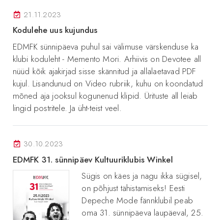
21.11.2023
Kodulehe uus kujundus
EDMFK sünnipäeva puhul sai välimuse värskenduse ka
klubi koduleht - Memento Mori. Arhiivis on Devotee all
nüüd kõik ajakirjad sisse skännitud ja allalaetavad PDF
kujul. Lisandunud on Video rubriik, kuhu on koondatud
mõned aja jooksul kogunenud klipid. Ürituste all leiab
lingid postritele. Ja üht-teist veel.
30.10.2023
EDMFK 31. sünnipäev Kultuuriklubis Winkel
Sügis on käes ja nagu ikka sügisel,
on põhjust tähistamiseks! Eesti
Depeche Mode fännklubil peab
oma 31. sünnipäeva laupäeval, 25.