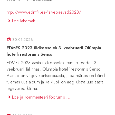
http://www.edmfk.ee/talvepaevad2023/
Loe lähemalt ...
30.01.2023
EDMFK 2023 üldkoosolek 3. veebruaril Olümpia
hotelli restoranis Senso
EDMFK 2023 aasta üldkoosolek toimub reedel, 3.
veebruaril Tallinnas, Olümpia hotelli restoranis Senso.
Alanud on vägev kontserdiaasta, juba märtsis on bändil
tulemas uus album ja ka klubil on aeg lükata uue aasta
tegevused käima.
Loe ja kommenteeri foorumis ...