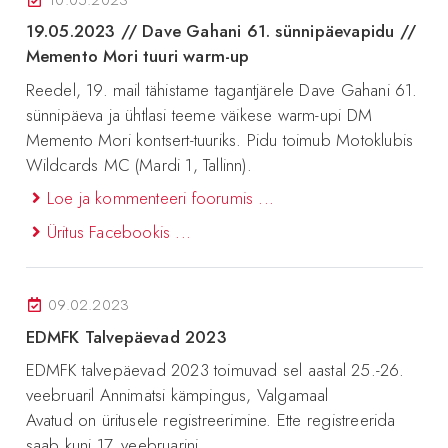
19.05.2023 // Dave Gahani 61. sünnipäevapidu //
Memento Mori tuuri warm-up
Reedel, 19. mail tähistame tagantjärele Dave Gahani 61.
sünnipäeva ja ühtlasi teeme väikese warm-upi DM
Memento Mori kontsert-tuuriks. Pidu toimub Motoklubis
Wildcards MC (Mardi 1, Tallinn).
Loe ja kommenteeri foorumis ...
Üritus Facebookis ...
09.02.2023
EDMFK Talvepäevad 2023
EDMFK talvepäevad 2023 toimuvad sel aastal 25.-26.
veebruaril Annimatsi kämpingus, Valgamaal
Avatud on üritusele registreerimine. Ette registreerida
saab kuni 17. veebruarini.