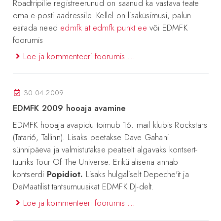
Roadtripilie registreerunud on saanud ka vastava teate
oma e-posti aadressile. Kellel on lisaküsimusi, palun
esitada need
edmfk at edmfk punkt ee
või EDMFK
foorumis
Loe ja kommenteeri foorumis ...
30.04.2009
EDMFK 2009 hooaja avamine
EDMFK hooaja avapidu toimub 16. mail klubis Rockstars
(Tatari6, Tallinn). Lisaks peetakse Dave Gahani
sünnipäeva ja valmistutakse peatselt algavaks kontsert-
tuuriks Tour Of The Universe. Erikülalisena annab
kontserdi
Popidiot.
Lisaks hulgaliselt Depeche'it ja
DeMaatilist tantsumuusikat EDMFK DJ-delt.
Loe ja kommenteeri foorumis ...