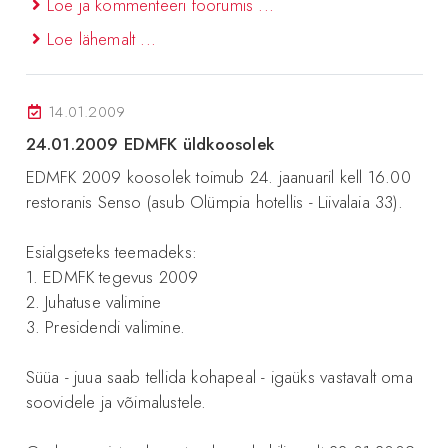
Loe ja kommenteeri foorumis ...
Loe lähemalt ...
14.01.2009
24.01.2009 EDMFK üldkoosolek
EDMFK 2009 koosolek toimub 24. jaanuaril kell 16.00
restoranis Senso (asub Olümpia hotellis - Liivalaia 33).
Esialgseteks teemadeks:
1. EDMFK tegevus 2009
2. Juhatuse valimine
3. Presidendi valimine.
Süüa - juua saab tellida kohapeal - igaüks vastavalt oma
soovidele ja võimalustele.