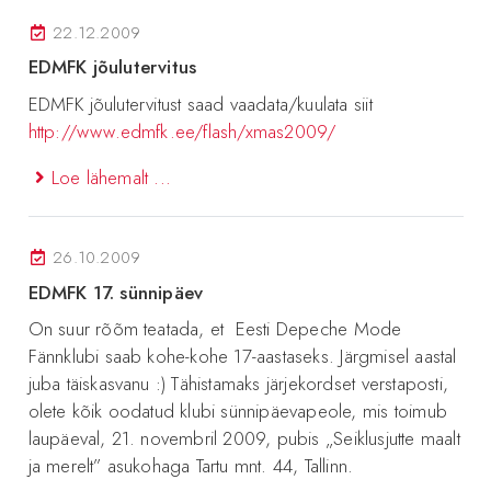
22.12.2009
EDMFK jõulutervitus
EDMFK jõulutervitust saad vaadata/kuulata siit
http://www.edmfk.ee/flash/xmas2009/
Loe lähemalt ...
26.10.2009
EDMFK 17. sünnipäev
On suur rõõm teatada, et Eesti Depeche Mode
Fännklubi saab kohe-kohe 17-aastaseks. Järgmisel aastal
juba täiskasvanu :) Tähistamaks järjekordset verstaposti,
olete kõik oodatud klubi sünnipäevapeole, mis toimub
laupäeval, 21. novembril 2009, pubis „Seiklusjutte maalt
ja merelt” asukohaga Tartu mnt. 44, Tallinn.