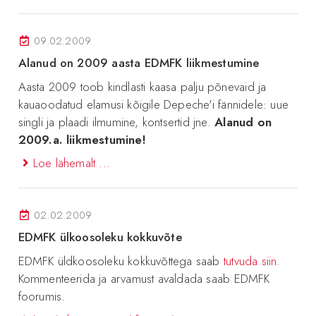
09.02.2009
Alanud on 2009 aasta EDMFK liikmestumine
Aasta 2009 toob kindlasti kaasa palju põnevaid ja
kauaoodatud elamusi kõigile Depeche'i fännidele: uue
singli ja plaadi ilmumine, kontsertid jne.
Alanud on
2009.a. liikmestumine!
Loe lähemalt ...
02.02.2009
EDMFK ülkoosoleku kokkuvõte
EDMFK üldkoosoleku kokkuvõttega saab
tutvuda siin
.
Kommenteerida ja arvamust avaldada saab EDMFK
foorumis.