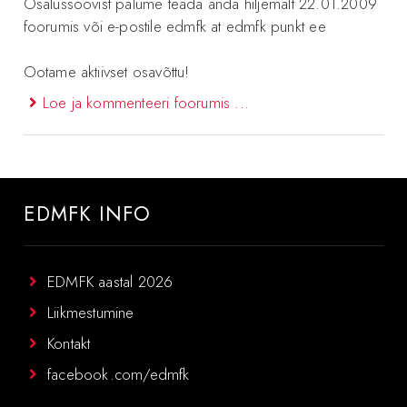
Osalussoovist palume teada anda hiljemalt 22.01.2009
foorumis või e-postile edmfk at edmfk punkt ee
Ootame aktiivset osavõttu!
Loe ja kommenteeri foorumis ...
EDMFK INFO
EDMFK aastal 2026
Liikmestumine
Kontakt
facebook.com/edmfk