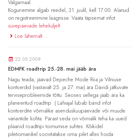
Valgamaal.
Kogunemine algab reedel, 31. juulil, kell 17.00. Alanud
on registreerimine laagrisse. Vaata täpsemat infot
suvepäevade leheküljelt.
Loe lähemalt ...
22.05.2009
EDMFK roadtrip 25.-28. mai jääb ära
Nagu teada, jäävad Depeche Mode Riia ja Vilniuse
kontserdid (vastavalt 25. ja 27. mai) ära Davidi jätkuvate
terviseprobleemide tõttu. Seoses sellega jääb ära ka
planeeritud roadtrip :( Lähiajal lubab bänd infot
kontserdite võimalike asenduskuupäevade või muude
variantide kohta. Pärast seda on võimalik teha ka uued
plaanid roadtripi toimumise suhtes. Kõikidel
piletiomanikel soovitatakse oma pilet alles hoida.