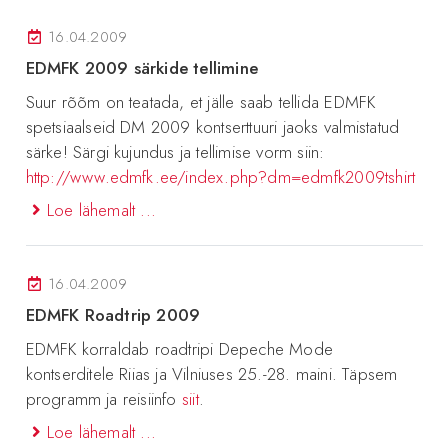
16.04.2009
EDMFK 2009 särkide tellimine
Suur rõõm on teatada, et jälle saab tellida EDMFK
spetsiaalseid DM 2009 kontserttuuri jaoks valmistatud
särke! Särgi kujundus ja tellimise vorm siin:
http://www.edmfk.ee/index.php?dm=edmfk2009tshirt
Loe lähemalt ...
16.04.2009
EDMFK Roadtrip 2009
EDMFK korraldab roadtripi Depeche Mode
kontserditele Riias ja Vilniuses 25.-28. maini. Täpsem
programm ja reisiinfo
siit
.
Loe lähemalt ...