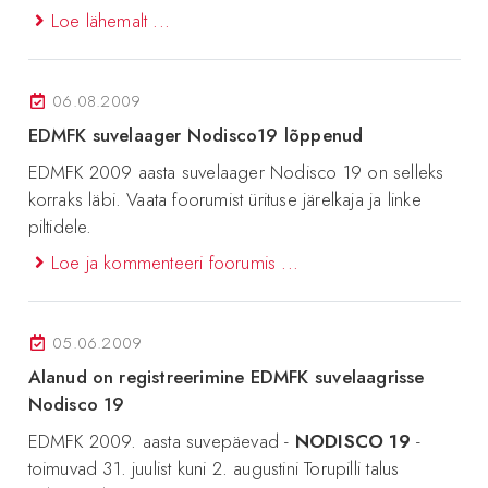
Loe lähemalt ...
06.08.2009
EDMFK suvelaager Nodisco19 lõppenud
EDMFK 2009 aasta suvelaager Nodisco 19 on selleks
korraks läbi. Vaata foorumist ürituse järelkaja ja linke
piltidele.
Loe ja kommenteeri foorumis ...
05.06.2009
Alanud on registreerimine EDMFK suvelaagrisse
Nodisco 19
EDMFK 2009. aasta suvepäevad -
NODISCO 19
-
toimuvad 31. juulist kuni 2. augustini Torupilli talus